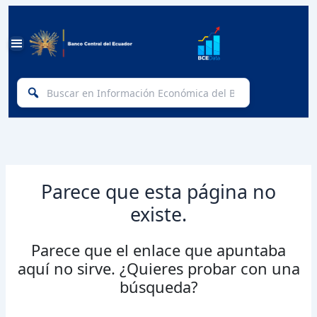
Ir
Buscar
al
BCEData:
Banco
en
Series
Central
contenido
Información
Estadísticas
del
y
Ecuador:
Económica
Datos
Abrir
del
Menú
Principal
BCE
Parece que esta página no
existe.
Parece que el enlace que apuntaba
aquí no sirve. ¿Quieres probar con una
búsqueda?