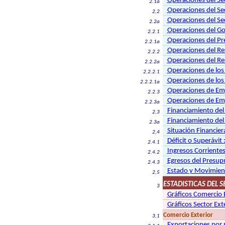
Operaciones del Se
2.1a
Operaciones del Se
2,2
Operaciones del Se
2.2a
Operaciones del Go
2.2.1
Operaciones del Pr
2.2.1a
Operaciones del Re
2.2.2
Operaciones del Re
2.2.2a
Operaciones de lo
2.2.2.1
Operaciones de lo
2.2.2.1a
Operaciones de Emp
2.2.3
Operaciones de Emp
2.2.3a
Financiamiento del 
2,3
Financiamiento del
2.3a
Situación Financier
2,4
Déficit o Superávit
2.4.1
Ingresos Corrientes
2.4.2
Egresos del Presupu
2.4.3
Estado y Movimiento
2,5
ESTADISTICAS DEL 
3
Gráficos Comercio 
Gráficos Sector Ex
Comercio Exterior
3,1
Exportaciones por 