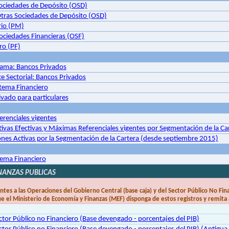
ociedades de Depósito (OSD)
 Otras Sociedades de Depósito (OSD)
io (PM)
ciedades Financieras (OSF)
ro (PF)
ama: Bancos Privados
 Sectorial: Bancos Privados
stema Financiero
rivado para particulares
ferenciales vigentes
ctivas Efectivas y Máximas Referenciales vigentes por Segmentación de la C
es Activas por la Segmentación de la Cartera (desde septiembre 2015)
stema Financiero
INANZAS PUBLICAS
entes a las Operaciones del Gobierno Central (base caja) y del Sector Público No Fi
ue el Ministerio de Economía y Finanzas (MEF) disponga de estos registros y remita a
ctor Público no Financiero (Base devengado - porcentajes del PIB)