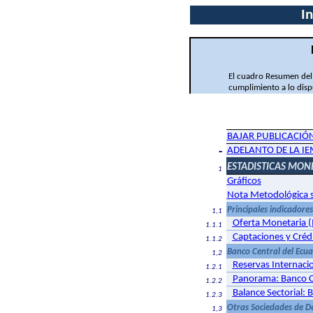
I
El cuadro Resumen del 
cumplimiento a lo disp
BAJAR PUBLICACIÓ
-
ADELANTO DE LA I
ESTADISTICAS MONE
1
Gráficos
Nota Metodológica s
Principales indicadores
1,1
Oferta Monetaria (
1.1.1
Captaciones y Créd
1.1.2
Banco Central del Ecu
1,2
Reservas Internaci
1.2.1
Panorama: Banco C
1.2.2
Balance Sectorial: 
1.2.3
Otras Sociedades de D
1,3