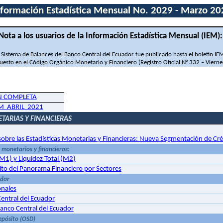
nformación Estadística Mensual No. 2029 - Marzo 20
Nota a los usuarios de la Información Estadística Mensual (IEM):
Sistema de Balances del Banco Central del Ecuador fue publicado hasta el boletín I
uesto en el Código Orgánico Monetario y Financiero (Registro Oficial N° 332 – Viern
N COMPLETA
EM
ABRIL
2021
TARIAS Y FINANCIERAS
obre las Estadísticas Monetarias y Financieras: Nueva Segmentación de Cré
 monetarios y financieros:
M1) y Liquidez Total (M2)
ito del Panorama Financiero por Sectores
ador
onales
entral del Ecuador
Banco Central del Ecuador
epósito (OSD)