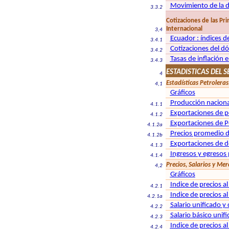
Movimiento de la d
3.3.2
Cotizaciones de las Pr
Internacional
3,4
Ecuador : índices d
3.4.1
Cotizaciones del d
3.4.2
Tasas de inflación 
3.4.3
ESTADISTICAS DEL S
4
Estadísticas Petroleras
4,1
Gráficos
Producción naciona
4.1.1
Exportaciones de p
4.1.2
Exportaciones de P
4.1.2a
Precios promedio d
4.1.2b
Exportaciones de d
4.1.3
Ingresos y egresos
4.1.4
Precios, Salarios y Me
4,2
Gráficos
Indice de precios a
4.2.1
Indice de precios a
4.2.1a
Salario unificado y
4.2.2
Salario básico unif
4.2.3
Indice de precios 
4.2.4