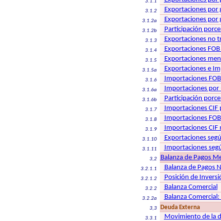
3.1.1
Exportaciones por 
3.1.2
Exportaciones por 
3.1.2a
Participación porce
3.1.2b
Exportaciones no t
3.1.3
Exportaciones FOB 
3.1.4
Exportaciones mens
3.1.5
Exportaciones e Im
3.1.5a
Importaciones FOB
3.1.6
Importaciones por 
3.1.6a
Participación porc
3.1.6b
Importaciones CIF 
3.1.7
Importaciones FOB 
3.1.8
Importaciones CIF 
3.1.9
Exportaciones segú
3.1.10
Importaciones segú
3.1.11
Balanza de Pagos Met
3,2
Balanza de Pagos N
3.2.1.1
Posición de Inversi
3.2.1.2
Balanza Comercial
3.2.2
Balanza Comercial:
3.2.2a
Deuda Externa
3,3
Movimiento de la d
3.3.1