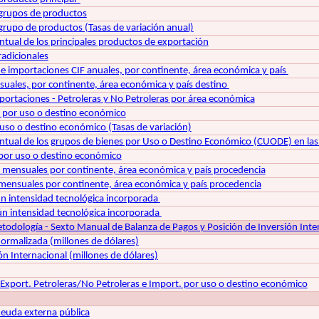
grupos de productos
grupo de productos (Tasas de variación anual)
ntual de los principales productos de exportación
radicionales
e importaciones CIF anuales, por continente, área económica y país
uales, por continente, área económica y país destino
portaciones - Petroleras y No Petroleras por área económica
 por uso o destino económico
uso o destino económico (Tasas de variación)
entual de los grupos de bienes por Uso o Destino Económico (CUODE) en la
por uso o destino económico
mensuales por continente, área económica y país procedencia
mensuales por continente, área económica y país procedencia
n intensidad tecnológica incorporada
n intensidad tecnológica incorporada
odología - Sexto Manual de Balanza de Pagos y Posición de Inversión Inte
ormalizada (millones de dólares)
ón Internacional (millones de dólares)
 Export. Petroleras/No Petroleras e Import. por uso o destino económico
euda externa pública