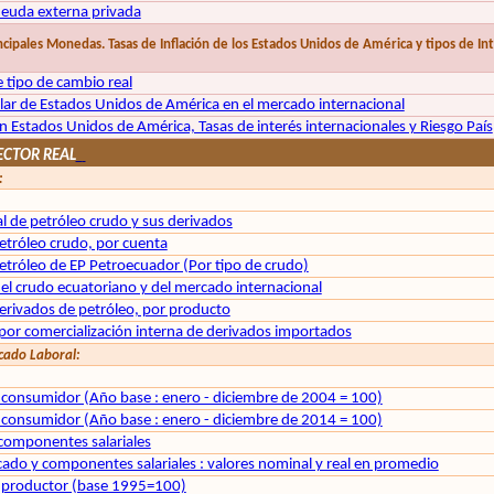
euda externa privada
incipales Monedas. Tasas de Inflación de los Estados Unidos de América y tipos de I
e tipo de cambio real
ólar de Estados Unidos de América en el mercado internacional
en Estados Unidos de América, Tasas de interés internacionales y Riesgo País
ECTOR REAL
:
l de petróleo crudo y sus derivados
etróleo crudo, por cuenta
etróleo de EP Petroecuador (Por tipo de crudo)
el crudo ecuatoriano y del mercado internacional
erivados de petróleo, por producto
 por comercialización interna de derivados importados
rcado Laboral:
l consumidor (Año base : enero - diciembre de 2004 = 100)
l consumidor (Año base : enero - diciembre de 2014 = 100)
 componentes salariales
icado y componentes salariales : valores nominal y real en promedio
al productor (base 1995=100)