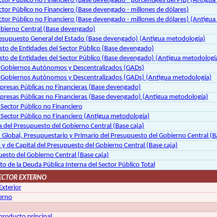
ctor Público no Financiero (Base devengado - porcentajes del PIB) (Antigu
ctor Público no Financiero (Base devengado - millones de dólares)
ctor Público no Financiero (Base devengado - millones de dólares) (Antigu
bierno Central (Base devengado)
esupuesto General del Estado (Base devengado) (Antigua metodología)
sto de Entidades del Sector Público (Base devengado)
sto de Entidades del Sector Público (Base devengado) (Antigua metodologí
s Gobiernos Autónomos y Descentralizados (GADs)
s Gobiernos Autónomos y Descentralizados (GADs) (Antigua metodología)
resas Públicas no Financieras (Base devengado)
resas Públicas no Financieras (Base devengado) (Antigua metodología)
Sector Público no Financiero
 Sector Público no Financiero (Antigua metodología)
a del Presupuesto del Gobierno Central (Base caja)
 : Global, Presupuestario y Primario del Presupuesto del Gobierno Central (B
 y de Capital del Presupuesto del Gobierno Central (Base caja)
esto del Gobierno Central (Base caja)
 de la Deuda Pública Interna del Sector Público Total
SECTOR EXTERNO
Exterior
terno
producto principal