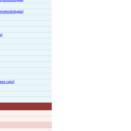
a metodología)
a metodología)
a)
ase caja)