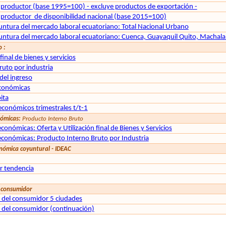
al productor (base 1995=100) - excluye productos de exportación -
l productor
de disponibilidad nacional (base 2015=100)
untura del mercado laboral ecuatoriano: Total Nacional Urbano
untura del mercado laboral ecuatoriano: Cuenca, Guayaquil Quito, Machal
 :
 final de bienes y servicios
ruto por industria
del ingreso
conómicas
ita
conómicos trimestrales t/t-1
nómicas:
Producto Interno Bruto
onómicas: Oferta y Utilización final de Bienes y Servicios
conómicas: Producto Interno Bruto por Industria
onómica coyuntural - IDEAC
r tendencia
l consumidor
a del consumidor 5 ciudades
a del consumidor (continuación)