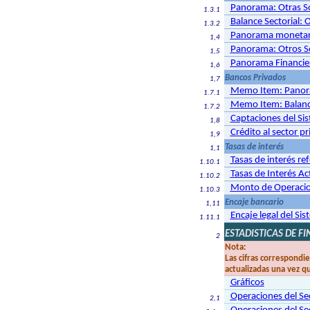
Panorama: Otras S
1.3.1
Balance Sectorial:
1.3.2
Panorama monetar
1,4
Panorama: Otros So
1,5
Panorama Financie
1,6
Bancos Privados
1,7
Memo Item: Panor
1.7.1
Memo Item: Balance
1.7.2
Captaciones del Si
1,8
Crédito al sector p
1,9
Tasas de interés
1,1
Tasas de interés re
1.10.1
Tasas de Interés A
1.10.2
Monto de Operacion
1.10.3
Encaje bancario
1,11
Encaje legal del Si
1.11.1
ESTADISTICAS DE F
2
Nota:
Las cifras correspondi
actualizadas una vez q
Gráficos
Operaciones del Se
2,1