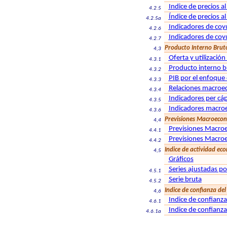
Indice de precios 
4.2.5
Índice de precios a
4.2.5a
Indicadores de coy
4.2.6
Indicadores de coy
4.2.7
Producto Interno Bruto
4,3
Oferta y utilización
4.3.1
Producto interno b
4.3.2
PIB por el enfoque 
4.3.3
Relaciones macroe
4.3.4
Indicadores per cáp
4.3.5
Indicadores macroe
4.3.6
Previsiones Macroeco
4,4
Previsiones Macroec
4.4.1
Previsiones Macroe
4.4.2
Indice de actividad ec
4,5
Gráficos
Series ajustadas po
4.5.1
Serie bruta
4.5.2
Indice de confianza de
4,6
Indice de confianz
4.6.1
Indice de confianz
4.6.1a