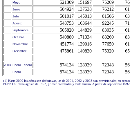
521309
151697
75269
76
Mayo
504924
137538
76212
61
Junio
501017
145013
81506
63
Julio
548753
163644
92245
71
Agosto
505820
144839
83035
61
Septiembre
540880
171334
88260
83
Octubre
451774
139016
77650
61
Noviembre
475861
140830
75320
65
Diciembre
574134
128939
72348
56
2003
Enero - enero
574134
128939
72348
56
Enero
 (1) Hasta 2000 las cifras son definitivas, las de 2001, 2002 y 2003 son provisionales; su repr