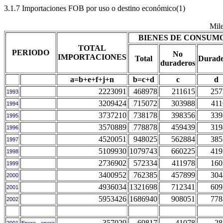
3.1.7 Importaciones FOB por uso o destino económico(1)
Mil
BIENES DE CONSUM
TOTAL
PERIODO
No
IMPORTACIONES
Total
Durade
duraderos
a=b+e+f+j+n
b=c+d
c
d
2223091
468978
211615
257
1993
3209424
715072
303988
411
1994
3737210
738178
398356
339
1995
3570889
778878
459439
319
1996
4520051
948025
562884
385
1997
5109930
1079743
660225
419
1998
2736902
572334
411978
160
1999
3400952
762385
457899
304
2000
4936034
1321698
712341
609
2001
5953426
1686940
908051
778
2002
357029
69817
41078
28