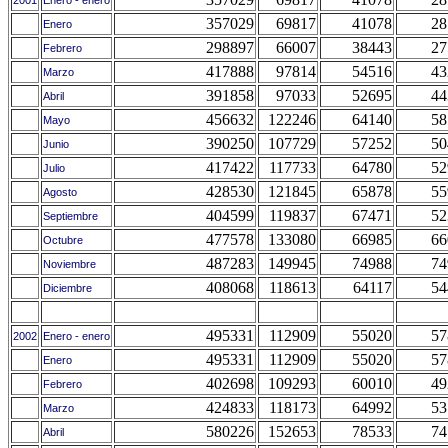
2001
Enero - enero
357029
69817
41078
28
Enero
298897
66007
38443
27
Febrero
417888
97814
54516
43
Marzo
391858
97033
52695
44
Abril
456632
122246
64140
58
Mayo
390250
107729
57252
50
Junio
417422
117733
64780
52
Julio
428530
121845
65878
55
Agosto
404599
119837
67471
52
Septiembre
477578
133080
66985
66
Octubre
487283
149945
74988
74
Noviembre
408068
118613
64117
54
Diciembre
495331
112909
55020
57
2002
Enero - enero
495331
112909
55020
57
Enero
402698
109293
60010
49
Febrero
424833
118173
64992
53
Marzo
580226
152653
78533
74
Abril