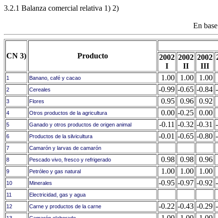
3.2.1 Balanza comercial relativa 1) 2)
En base
CN 3)
Producto
2002
2002
2002
I
II
III
1.00
1.00
1.00
1
Banano, café y cacao
-0.99
-0.65
-0.84
2
Cereales
0.95
0.96
0.92
3
Flores
0.00
-0.25
0.00
4
Otros productos de la agricultura
-0.11
-0.32
-0.31
5
Ganado y otros productos de origen animal
-0.01
-0.65
-0.80
6
Productos de la silvicultura
7
Camarón y larvas de camarón
0.98
0.98
0.96
8
Pescado vivo, fresco y refrigerado
1.00
1.00
1.00
9
Petróleo y gas natural
-0.95
-0.97
-0.92
10
Minerales
11
Electricidad, gas y agua
-0.22
-0.43
-0.29
12
Carne y productos de la carne
1.00
1.00
1.00