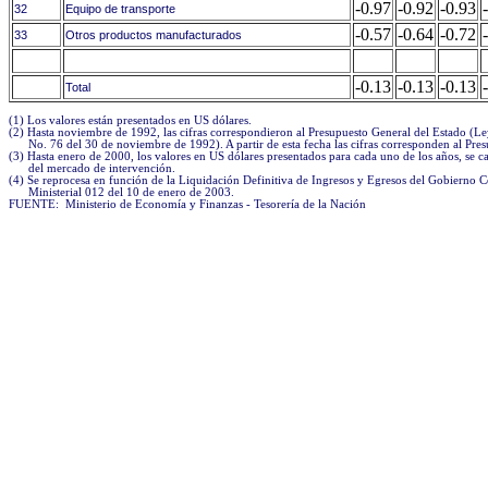
-0.97
-0.92
-0.93
32
Equipo de transporte
-0.57
-0.64
-0.72
33
Otros productos manufacturados
-0.13
-0.13
-0.13
Total
(1) Los valores están presentados en US dólares.

(2) Hasta noviembre de 1992, las cifras correspondieron al Presupuesto General del Estado (Ley
      No. 76 del 30 de noviembre de 1992). A partir de esta fecha las cifras corresponden al Pre
(3) Hasta enero de 2000, los valores en US dólares presentados para cada uno de los años, se ca
      del mercado de intervención.

(4) Se reprocesa en función de la Liquidación Definitiva de Ingresos y Egresos del Gobierno C
      Ministerial 012 del 10 de enero de 2003.
