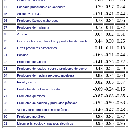
13
Camarón elaborado
0.79
0.97
0.84
14
Pescado preparado o en conserva
-0.51
-0.41
-0.44
15
Aceites y grasas
-0.78
-0.84
-0.96
16
Productos lácteos elaborados
-0.72
0.11
-0.72
17
Productos de molinería
0.64
-0.82
-0.51
18
Azúcar
0.44
0.30
0.25
19
Cacao elaborado, chocolate y productos de confitería
0.11
0.11
0.18
20
Otros productos alimenticios
-0.63
-0.71
-0.44
21
Bebidas
-0.41
-0.35
-0.72
22
Productos de tabaco
-0.48
-0.55
-0.59
23
Productos de textiles, cuero y productos de cuero
0.82
0.74
0.68
24
Productos de madera (excepto muebles)
-0.82
-0.85
-0.87
25
Papel y cartón
-0.09
-0.24
-0.16
26
Productos de petróleo refinado
-0.87
-0.88
-0.85
27
Productos químicos
-0.52
-0.59
-0.68
28
Productos de caucho y productos plásticos
-0.40
-0.47
-0.48
29
Vidrio y otros productos no metálicos
-0.88
-0.87
-0.87
30
Productos metálicos
-0.95
-0.95
-0.95
31
Maquinaria, equipo y aparatos eléctricos