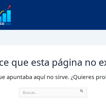
BCEData:
Series
Estadísticas
y
Datos
ce que esta página no ex
ue apuntaba aquí no sirve. ¿Quieres p
Buscar
por: