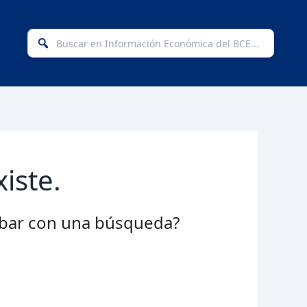
Buscar
en
Informa
Económi
del
BCE
iste.
robar con una búsqueda?