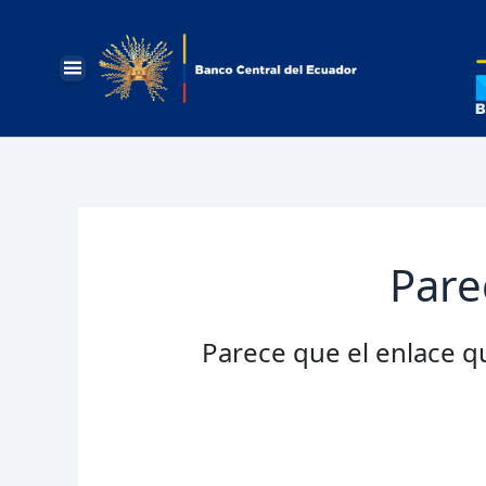
Ir
Banco
al
Central
del
contenido
Ecuador:
Abrir
Menú
Principal
Pare
Parece que el enlace q