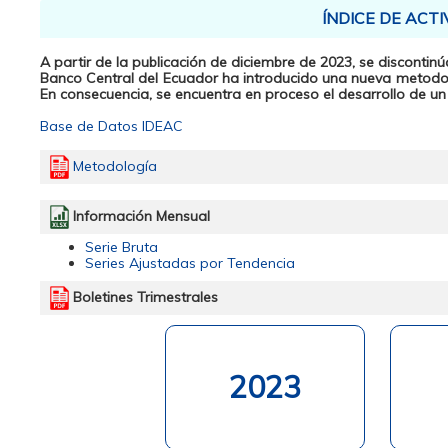
Boletín 41. IV Trimestre 2022
Boletín 37. IV Trim
Boletín 40. III Trimestre 2022
Boletín 36. III Trimestre 2021
Boletín 39. II Trimestre 2022
Boletín 35. II Trimestre 2021
Boletín 38. I Trimestre 2022
Boletín 34. I Trimestre 2021
ÍNDICE DE ACT
A partir de la publicación de diciembre de 2023, se discontinú
Banco Central del Ecuador ha introducido una nueva metodol
En consecuencia, se encuentra en proceso el desarrollo de un
Boletín 29. IV Trimestre 2019
Boletín 25. IV Trimestre 2018
Base de Datos IDEAC
Boletín 28. III Trimestre 2019
Boletín 24. III Trimestre 2018
Boletín 27. II Trimestre 2019
Boletín 23. II Trimestre 2018
Boletín 26. I Trimestre 2019
Boletín 22. I Trimestre 2018
Metodología
Información Mensual
Serie Bruta
Series Ajustadas por Tendencia
Boletines Trimestrales
Boletín 09
Boletín 10
Boletín 11
Boletín 12
Boletín 13
Boletín 05
Boletín 06
Boletín 07
Boletín 08
2023