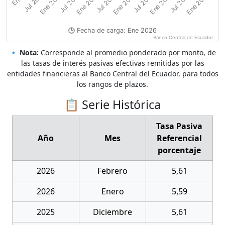
Ene 2023
Ene 2025
Ene 2024
Ene 2026
Jul 2021
Jul 2022
Jul 2024
Jul 2023
Ene 2022
Jul 2025
🕒 Fecha de carga: Ene 2026
Banco Central de Ecuador
End of interactive chart.
🔹
Nota:
Corresponde al promedio ponderado por monto, de
las tasas de interés pasivas efectivas remitidas por las
entidades financieras al Banco Central del Ecuador, para todos
los rangos de plazos.
📋 Serie Histórica
Tasa Pasiva
Año
Mes
Referencial
porcentaje
2026
Febrero
5,61
2026
Enero
5,59
2025
Diciembre
5,61